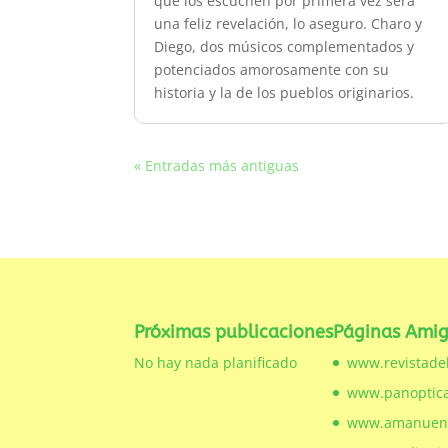
que los escuchen por primera vez será
una feliz revelación, lo aseguro. Charo y
Diego, dos músicos complementados y
potenciados amorosamente con su
historia y la de los pueblos originarios.
« Entradas más antiguas
Próximas publicaciones
Páginas Ami
No hay nada planificado
www.revistade
www.panoptica
www.amanuens