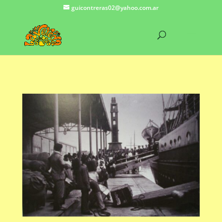
guicontreras02@yahoo.com.ar