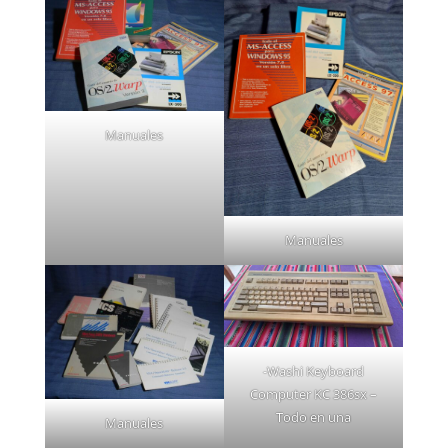
Manuales
Manuales
-Washi Keyboard
Computer KC 386sx –
Todo en una
Manuales