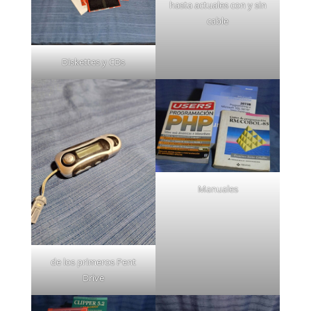
hasta actuales con y sin
cable
Diskettes y CDs
Manuales
de los primeros Pent
Drive