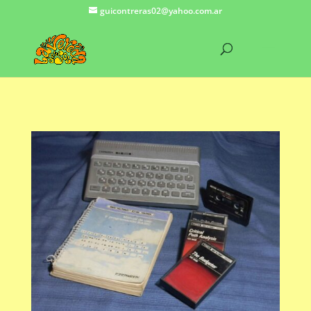
guicontreras02@yahoo.com.ar