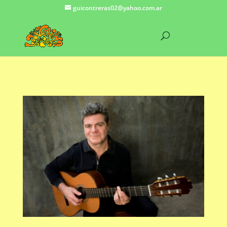
guicontreras02@yahoo.com.ar