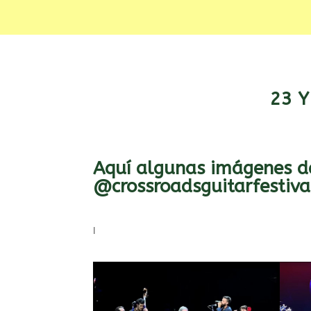
23 Y
Aquí algunas imágenes de
@crossroadsguitarfestiva
l