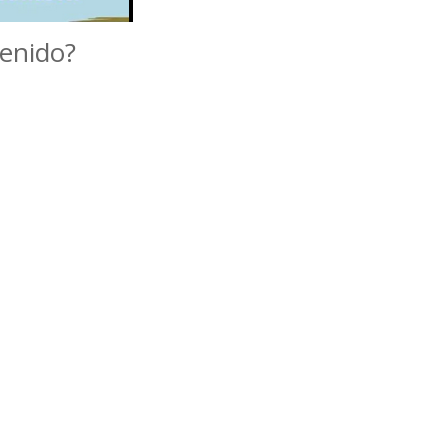
tenido?
tir