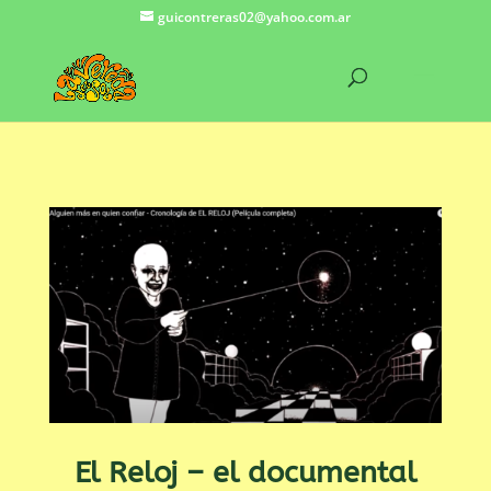
guicontreras02@yahoo.com.ar
El Reloj – el documental