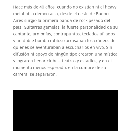
Hace más de 40 años, cuando no existían ni el heavy
metal ni la democracia, desde el oeste de Buenos
Aires surgió la primera banda de rock pesado del
país. Guitarras gemelas, la fuerte personalidad de su
cantante, armonías, contrapuntos, teclados afilados
y un doble bombo rabioso arrasaban los cráneos de
quienes se aventuraban a escucharlos en vivo. Sin
difusión ni apoyo de ningún tipo crearon una mística
y lograron llenar clubes, teatros y estadios, y en el
momento menos esperado, en la cumbre de su
carrera, se separaron.