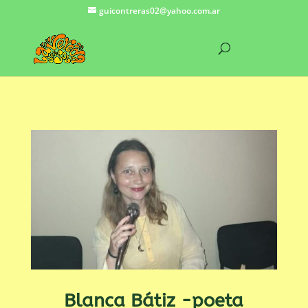
guicontreras02@yahoo.com.ar
Blanca Bátiz -poeta