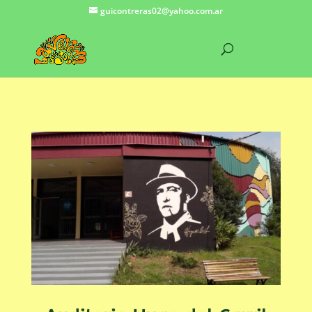
guicontreras02@yahoo.com.ar