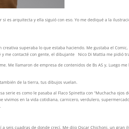
i es arquitecta y ella siguió con eso. Yo me dediqué a la ilustrac
 creativa superaba lo que estaba haciendo. Me gustaba el Comic, la
 y me contacté con gente, el dibujante Nico Di Mattia me pidió t
irme. Me llamaron de empresa de contenidos de Bs AS y, Luego me 
también de la tierra, tus dibujos vuelan.
sa serie es como le pasaba al Flaco Spinetta con “Muchacha ojos de
e vivimos en la vida cotidiana, carnicero, verdulero, supermercad
.
 a seis cuadras de donde crecí. Me dijo Oscar Chichoni, un gran ilu