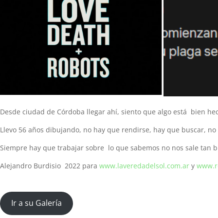
Desde ciudad de Córdoba llegar ahí, siento que algo está bien hec
Llevo 56 años dibujando, no hay que rendirse, hay que buscar, no 
Siempre hay que trabajar sobre lo que sabemos no nos sale tan bie
Alejandro Burdisio 2022 para
www.laveredadelsol.com.ar
y
www.re
Ir a su Galería