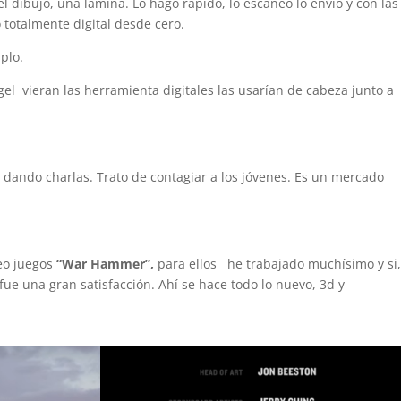
l dibujo, una lámina. Lo hago rápido, lo escaneo lo envío y con las
 totalmente digital desde cero.
plo.
el vieran las herramienta digitales las usarían de cabeza junto a
s dando charlas. Trato de contagiar a los jóvenes. Es un mercado
deo juegos
“War Hammer”,
para ellos he trabajado muchísimo y si,
fue una gran satisfacción. Ahí se hace todo lo nuevo, 3d y