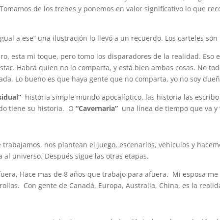
Tomamos de los trenes y ponemos en valor significativo lo que rec
gual a ese” una ilustración lo llevó a un recuerdo. Los carteles s
uro, esta mi toque, pero tomo los disparadores de la realidad. Eso 
ustar. Habrá quien no lo comparta, y está bien ambas cosas. No tod
 nada. Lo bueno es que haya gente que no comparta, yo no soy dueñ
idual”
historia simple mundo apocalíptico, las historia las escribo
o tiene su historia. O
“Cavernaria”
una línea de tiempo que va y 
 trabajamos, nos plantean el juego, escenarios, vehículos y hacemo
 al universo. Después sigue las otras etapas.
fuera, Hace mas de 8 años que trabajo para afuera. Mi esposa me a
ollos. Con gente de Canadá, Europa, Australia, China, es la realid