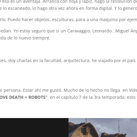
eso es un aventaja. Arranco con hoja y lápiz, hago la resolución de
 lo escaneado, lo hago otra vez ahora en forma digital. Y lo genero
rlo. Puedo hacer objetos, esculturas, para a una maquina por ejem
uedan. Yo estoy seguro que si un Caravaggio, Leonardo , Miguel Áng
ueda de lo nuevo siempre.
es, doy charlas en la facultad, arquitectura, he viajado por el paí
a mi persona. Estar ahí me gustó. Mucho de lo hecho no llega en Vi
“LOVE DEATH + ROBOTS”
en el capítulo 7 de la 3ra temporada, esto 