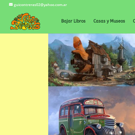
guicontreras02@yahoo.com.ar
Bajar Libros
Casas y Museos
C