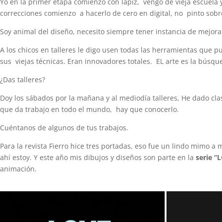
Yo en la primer etapa comienzo con lápiz, vengo de vieja escuela y 
correcciones comienzo a hacerlo de cero en digital, no pinto sobre
Soy animal del diseño, necesito siempre tener instancia de mejora
A los chicos en talleres le digo usen todas las herramientas que p
sus viejas técnicas. Eran innovadores totales. EL arte es la búsq
¿Das talleres?
Doy los sábados por la mañana y al mediodía talleres, He dado clas
que da trabajo en todo el mundo, hay que conocerlo.
Cuéntanos de algunos de tus trabajos.
Para la revista Fierro hice tres portadas, eso fue un lindo mimo 
ahí estoy. Y este año mis dibujos y diseños son parte en la
serie 
animación.