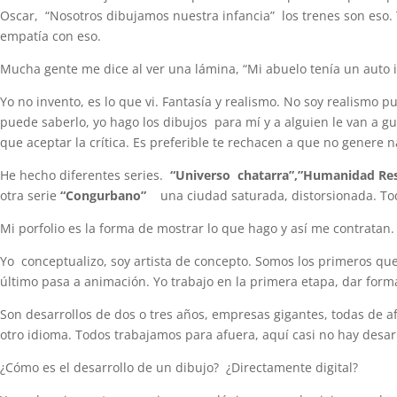
Oscar, “Nosotros dibujamos nuestra infancia” los trenes son eso. 
empatía con eso.
Mucha gente me dice al ver una lámina, “Mi abuelo tenía un auto i
Yo no invento, es lo que vi. Fantasía y realismo. No soy realismo p
puede saberlo, yo hago los dibujos para mí y a alguien le van a g
que aceptar la crítica. Es preferible te rechacen a que no genere
He hecho diferentes series.
“Universo chatarra”,”Humanidad Res
otra serie
“Congurbano”
una ciudad saturada, distorsionada. Tod
Mi porfolio es la forma de mostrar lo que hago y así me contratan.
Yo conceptualizo, soy artista de concepto. Somos los primeros que
último pasa a animación. Yo trabajo en la primera etapa, dar forma
Son desarrollos de dos o tres años, empresas gigantes, todas de a
otro idioma. Todos trabajamos para afuera, aquí casi no hay desarr
¿Cómo es el desarrollo de un dibujo? ¿Directamente digital?