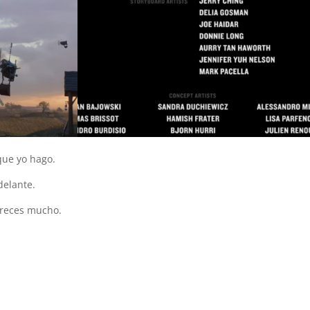
que yo hago.
delante.
 creces mucho.