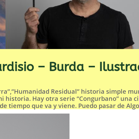
rdisio – Burda – Ilustr
ra”,”Humanidad Residual” historia simple mund
 mi historia. Hay otra serie “Congurbano” una c
 de tiempo que va y viene. Puedo pasar de Alg