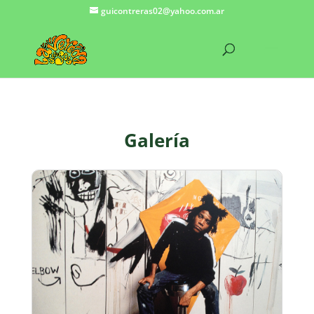
guicontreras02@yahoo.com.ar
Galería